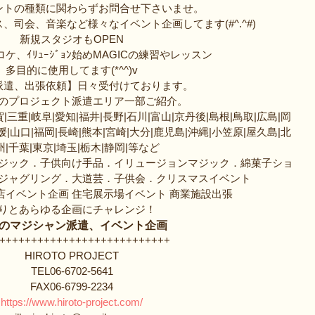
ントの種類に関わらずお問合せ下さいませ。
、司会、音楽など様々なイベント企画してます(#^.^#)
新規スタジオもOPEN
ケ、ｲﾘｭｰｼﾞｮﾝ始めMAGICの練習やレッスン
多目的に使用してます(*^^)v
派遣、出張依頼】日々受付けております。
のプロジェクト派遣エリア一部ご紹介。
|三重|岐阜|愛知|福井|長野|石川|富山|京丹後|島根|鳥取|広島|岡
媛|山口|福岡|長崎|熊本|宮崎|大分|鹿児島|沖縄|小笠原|屋久島|北
州|千葉|東京|埼玉|栃木|静岡|等など
ジック．子供向け手品．イリュージョンマジック．綿菓子ショ
ジャグリング．大道芸．子供会．クリスマスイベント
店イベント企画 住宅展示場イベント 商業施設出張 
りとあらゆる企画にチャレンジ！
のマジシャン派遣、イベント企画
+++++++++++++++++++++++++++
HIROTO PROJECT
TEL06-6702-5641
FAX06-6799-2234
https://www.hiroto-project.com/