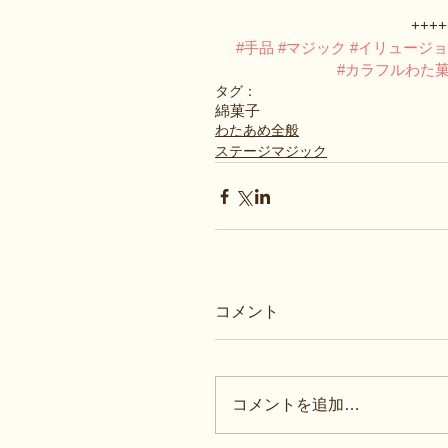
++++
#手品
#マジック
#イリュージ
#カラフルわた
タグ：
綿菓子
わたあめ全般
ステージマジック
コメント
コメントを追加…