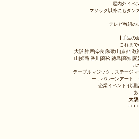
屋内外イベ
マジック以外にもダンス
テレビ番組のロ
【手品の
これまで
大阪|神戸|奈良|和歌山|京都|滋賀
山|姫路|香川|高松|徳島|高知|愛
九
テーブルマジック．ステージマ
ー．バルーンアート．
企業イベント 代理
あ
大阪
++++