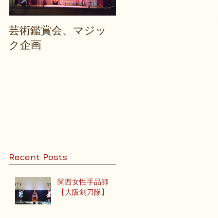
】
芸術鑑賞会、マジッ
バイクイリュージョ
ク企画
ン
ト
」
、
Recent Posts
関西女性手品師
【大阪剣刀隊】