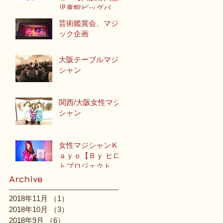
児童館ビッグバ
ン】
芸術鑑賞会、マジ
ック企画
大阪テーブルマジ
シャン
関西/大阪女性マジ
シャン
女性マジシャンＫ
ａｙｏ【Ｂｙ ヒロ
トプロジェクトチ
ーム】
Archive
2018年11月
（1）
1件の記事
2018年10月
（3）
3件の記事
2018年9月
（6）
6件の記事