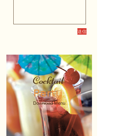
送信
Cocktail
Party
Download Menu