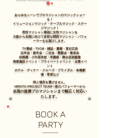
等々
あらゆるシーンでプロマジシャンのマジックショー
を！
イリュージョンマジック・テーブルマジック・ステー
ジマジック！
男性マジシャン筆頭に女性マジシャンを
大阪から全国に向けて多彩な関西マジシャン・パフォ
ーマーをお届けします。
TV番組・TVCM・雑誌・書籍・宣伝広告
忘年会・新年会・二次会・懇親会・敬老会
幼稚園・小中高学校・学園祭・舞台芸術鑑賞
商業施設イベント・プライベートイベント・企業イベ
ント
ホテル・ディナー・クルーズ・ブライダル・各種劇
場・寄席など
時と場所を選びません。
HIROTO PROJECT TEAM一座のパフォーマーから
全国の提携プロマジシャンまで幅広く対応い
たします。
BOOK A
PARTY