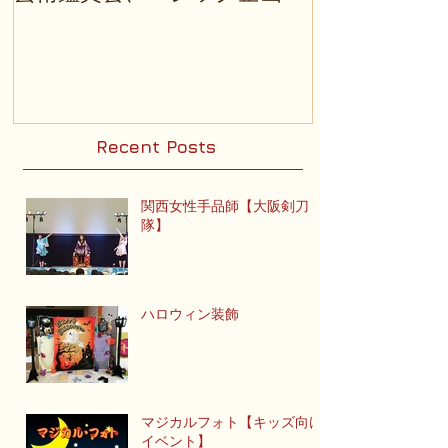
芸術鑑賞会、マジック企画
バイクイリ
Recent Posts
関西女性手品師【大阪剣刀
隊】
ハロウィン装飾