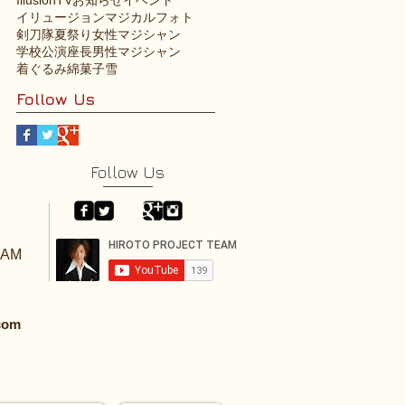
イリュージョン
マジカルフォト
剣刀隊
夏祭り
女性マジシャン
学校公演
座長
男性マジシャン
着ぐるみ
綿菓子
雪
Follow Us
Follow Us
EAM
.com