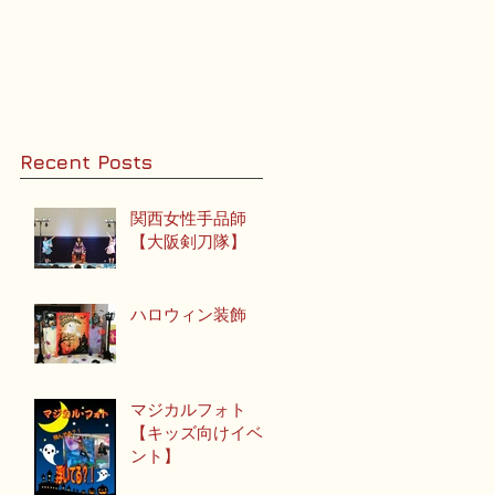
る
ル
Recent Posts
関西女性手品師
【大阪剣刀隊】
ハロウィン装飾
マジカルフォト
【キッズ向けイベ
ント】