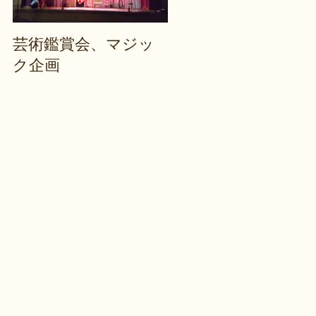
芸術鑑賞会、マジッ
バイクイリュージョ
ク企画
ン
ッ
る
ウ
考
っ
浮
ア