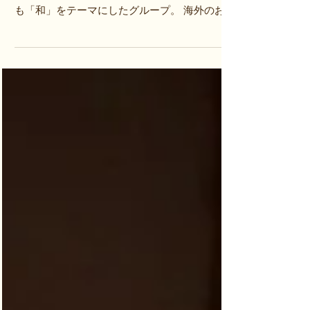
女性マジシャン「大阪剣刀隊」 ヒロトプロジェ
クトチームのイリュージョンユニットの中で最
も「和」をテーマにしたグループ。 海外のお客
様に始まり、国内で人気のグループ。 Made in
JAPANではなく Made in...